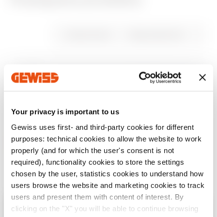
Powiązane produkty
REACH
Specyfikacja
CADpro
PRICE
information
Gewiss Code
Odpowiedni dla
techniczna
Pobierz
Pobierz
Pobierz
Pobierz
Pokaż więcej
Pokaż więcej
Przyciski,
wskaźniki i
GW74522
wybieraki o Ø
Przejdź do sekcji pobierania
22mm
Your privacy is important to us
Gewiss uses first- and third-party cookies for different
purposes: technical cookies to allow the website to work
Grzybkowy
GW74523
properly (and for which the user's consent is not
przycisk awaryjny
Przejdź do sekcji oprogramowania
required), functionality cookies to store the settings
chosen by the user, statistics cookies to understand how
users browse the website and marketing cookies to track
users and present them with content of interest. By
WYPOSAŻENIE I UWAGI
clicking on the "X" you will be able to continue browsing
Sprawdź swój kraj
Close
PARAMETRY:
płyty pozwalają na przypisywanie