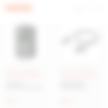
Przejdź do menu
Przejdź do głównej treści
Przejdź do stopki
Przejdź do My Gewiss
JOINON - Ładowanie
JOINON - Ładowanie
pojazdów elektrycznych
pojazdów elektrycznych
I-CON EVO
KOMPONENTY
ładowarka ścienna AC
Komponenty do
ładowania pojazdów
elektrycznych
Pokaż
Pokaż