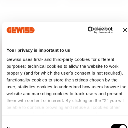
Your privacy is important to us
Gewiss uses first- and third-party cookies for different
GEWISS odgrywa na rynku kluczową rolę jako producent
rozwiązań do automatyzacji systemów w domach i innych
purposes: technical cookies to allow the website to work
obiektach, systemów ochrony i dystrybucji energii,
properly (and for which the user's consent is not required),
inteligentnego oświetlenia i elektromobilności.
functionality cookies to store the settings chosen by the
user, statistics cookies to understand how users browse the
website and marketing cookies to track users and present
them with content of interest. By clicking on the "X" you will
be able to continue browsing and refuse all cookies other
Sprawdź swój kraj
Close
than technical cookies; in addition, you can always change
your choices via the "Manage Privacy " button in
C
the
Cookie Policy
. Lastly, for further information please also