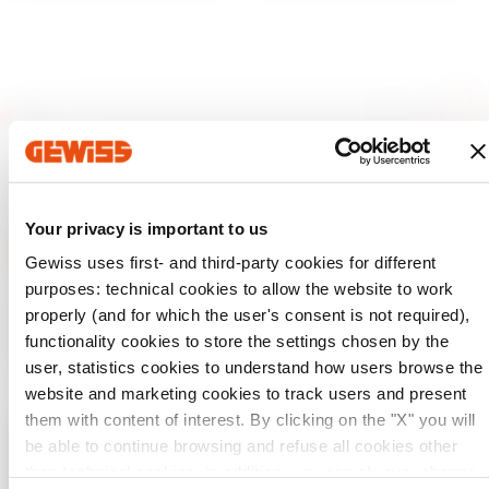
Your privacy is important to us
Gewiss uses first- and third-party cookies for different
purposes: technical cookies to allow the website to work
GEWISS odgrywa na rynku kluczową rolę jako producent
properly (and for which the user's consent is not required),
rozwiązań do automatyzacji systemów w domach i innych
obiektach, systemów ochrony i dystrybucji energii,
functionality cookies to store the settings chosen by the
inteligentnego oświetlenia i elektromobilności.
user, statistics cookies to understand how users browse the
website and marketing cookies to track users and present
them with content of interest. By clicking on the "X" you will
be able to continue browsing and refuse all cookies other
Sprawdź swój kraj
Close
than technical cookies; in addition, you can always change