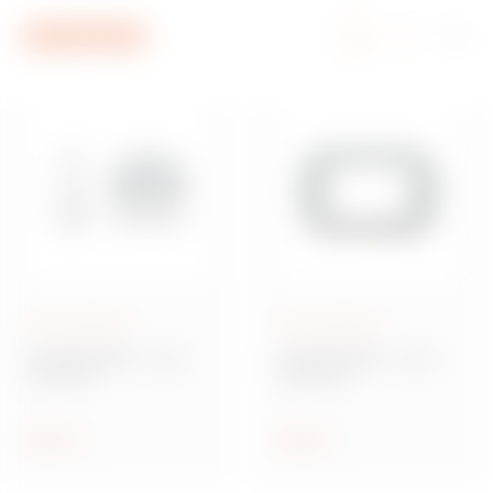
Przejdź do menu
Przejdź do głównej treści
Przejdź do stopki
Przejdź do My Gewiss
Seria domowa
Seria domowa
CHORUSMART - Seria
CHORUSMART - Seria
domowa
domowa
Białe urządzenia
Akcesoria instalacyjne
modułowe, w połysku
Pokaż
Pokaż