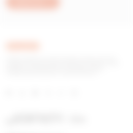
Napisz do nas
GEWISS odgrywa na rynku kluczową rolę jako producent
rozwiązań do automatyzacji systemów w domach i innych
obiektach, systemów ochrony i dystrybucji energii,
inteligentnego oświetlenia i elektromobilności.