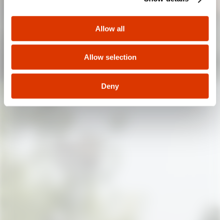
i
o
Allow all
n
Allow selection
Deny