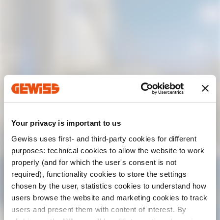
Your privacy is important to us
Gewiss uses first- and third-party cookies for different
purposes: technical cookies to allow the website to work
properly (and for which the user's consent is not
required), functionality cookies to store the settings
chosen by the user, statistics cookies to understand how
users browse the website and marketing cookies to track
users and present them with content of interest. By