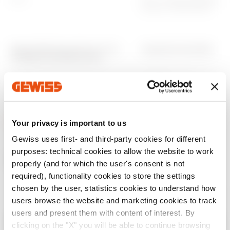
(passzív alkatrészek)
Megszakítási kapacitás at 1,1 Un
Szigetelési ellenállás
névleges feszültség esetén
40 A
> 10 MΩ
Your privacy is important to us
Gewiss uses first- and third-party cookies for different
purposes: technical cookies to allow the website to work
Kapcsolódó termékek
properly (and for which the user's consent is not
required), functionality cookies to store the settings
CE jelölés
Tanúsítvány
chosen by the user, statistics cookies to understand how
Product Data Sheet
CADpro
Műszaki jellemzők
ENERGYpro
megjelenítése
Gewiss Code
Névleges
users browse the website and marketing cookies to track
áramerősség (A)
Letöltés
Letöltés
users and present them with content of interest. By
Letöltés
Letöltés
Letöltés
Letöltés
clicking on the "X" you will be able to continue browsing
Ellenőrizze országát
Close