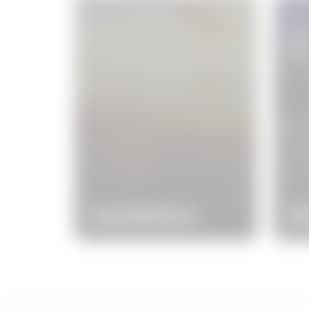
Installation
B
A GEWISS kínálatának szívét
Biz
az energiacsatlakozási,
ene
elosztási, származási és
fel
szállítási rendszerek jelentik.
azo
Innovatív termékek teljes
leí