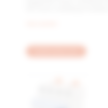
kiegészítő áram-védőkből 
IDP áram-védőkapcsolókból
Tudjon meg többet
Navigálás katalógus szerint