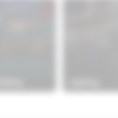
uilding
Lighting
tonság, kényelem,
A fényminőség és az
rgiatakarékosság,
intelligens világítási
ügyelet és tervezés. Ezek
rendszerek az olasz des
k a kulcsszavak, amelyek
legjobb tervezési
rják a teljes GEWISS
megoldásait kínálják, ol