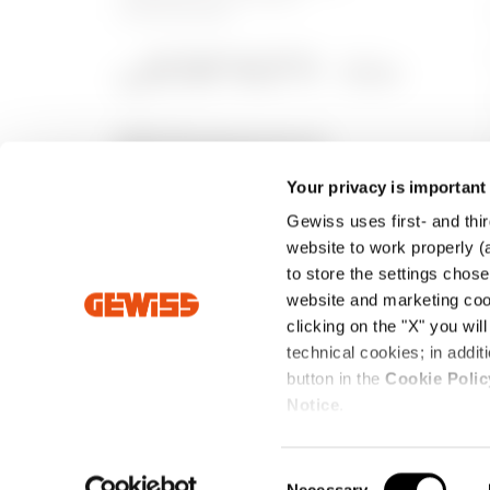
kulcsszereplője.
Your privacy is important
Gewiss uses first- and thir
website to work properly (a
to store the settings chos
website and marketing cook
clicking on the "X" you wil
technical cookies; in add
Intrastat
Általános értékesítési feltételek
Adatvé
button in the
Cookie Polic
Notice
.
Bejegyzett székhely: Via Domenico Bosatelli 1 - 24069 CENA
00385040167
- Copyright ©2026 - Törzstőke 60.096.000,00 EUR 
C
Necessary