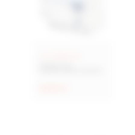
Áram-védőkapcsolók
90 RCD Sorozat
Moduláris védelmi készülékek a
hibaáram elleni védelemhez
Megjelenítés