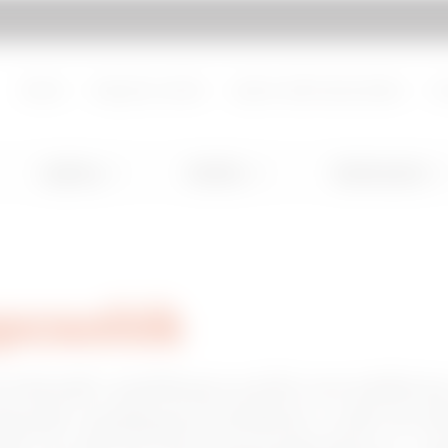
échez
Ugrás a My Gewiss-hez
Rólunk
Dolgozzon velünk
Lépjen velünk kapcsolatba
Do
Lighting
Mobility
Alkalmazások
pcsolók
mbinált-védőkapcsolók termékköre
inált védőkapcsolókból, a BD és 