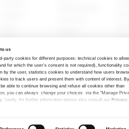
Áramvédelem
Történ
GEWISS főhadiszállás
Szerelvények
Fennta
GEWISS irodák
Világítás
Szerve
Támogatás
Mobilitás
Dolgoz
Szoftver
 to us
Alkalmazások
Projek
BIM
d-party cookies for different purposes: technical cookies to allow
nd for which the user's consent is not required), functionality c
en by the user, statistics cookies to understand how users brows
ies to track users and present them with content of interest. B
l be able to continue browsing and refuse all cookies other than
ition, you can always change your choices via the "Manage Priv
delmi irányelvek
Cookie-szabályzat
Szerzői jogok
Akadálymen
y
. Lastly, for further information please also consult our
Privacy
TE SOTTO BG - Olaszország - Adó- és ÁFA kód, és a Bergamói Kereskedelmi Kamar
Teljesen befizetve. A Polifin S.p.A. irányítása és koordinációja alá tartozó vállal
Preferences
Statistics
Marketing