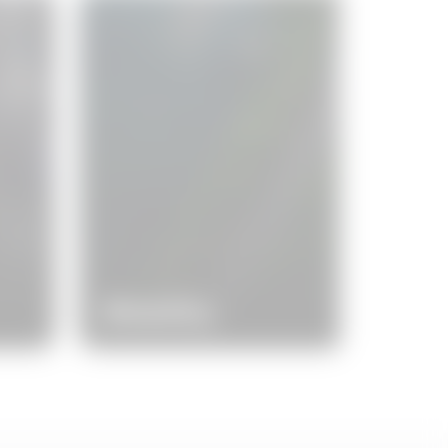
Mobility
A JOINON kulcsrakész
megoldásunk azoknak, akik
ign
a GEWISS fenntartható
mobilitást választják.
yan