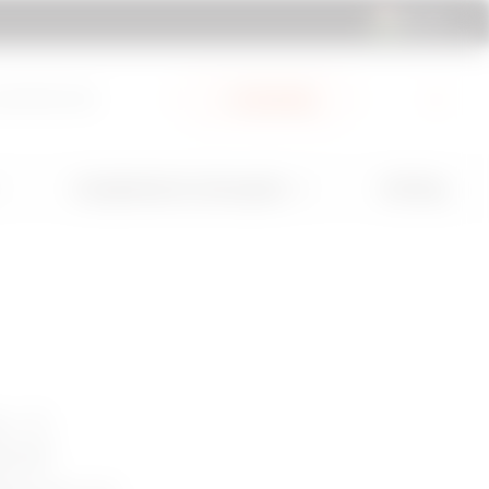
HU | HU
cuments Hub
My Gewiss
GW Mag
Szolgáltatások és támogatás
i. A
BDHP