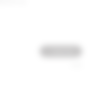
amint az
Összes szűrő
1 széria