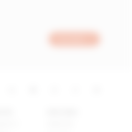
Mutasson többet
s a
Írjon nekünk
SS-RŐL
HÍREK & MÉDIA
gyunk mi?
Vállalati hírek