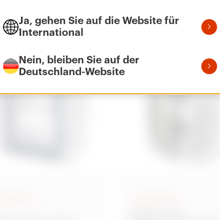
Anzeigen
Ja, gehen Sie auf die Website für
International
Nein, bleiben Sie auf der
Deutschland-Website
putzgehäuse
Aufputzgehäuse
Baureihe 40 CD