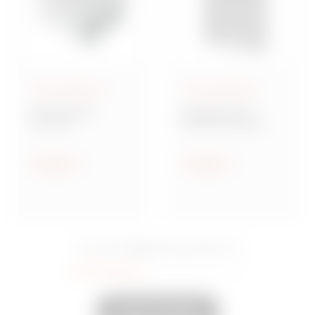
Aufputzgehäuse
Aufputzgehäuse
Baureihe GW
Baureihe 42 TV
Connect
Multifunktionale
Wassergeschützte
Montageplatten
Aufputz-
Verbindungsdosen
Anzeigen
Anzeigen
aus Metall
15 Serie
Sie sahen
Eingeschaltet
35
Andere anzeigen