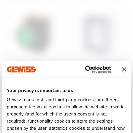
Steuerung und
Aufputzgehäuse
Signalisierung
46
Wassergeschützte
Baureihe 74 PS
Aufputz-
Your privacy is important to us
Befehls- und
Schaltschränke
Meldegeräte Ø 22
Gewiss uses first- and third-party cookies for different
mm
Anzeigen
purposes: technical cookies to allow the website to work
Anzeigen
properly (and for which the user's consent is not
required), functionality cookies to store the settings
chosen by the user, statistics cookies to understand how