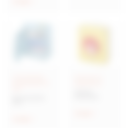
ethischen Prinzipien
Anzeigen
geleitet zu werden.
Anschlussfertige
Steuerung und
Energieverteiler IEC
Signalisierung
309
70 RT HP
Drehschalter
Baureihe 68 ACS
ACS
Verteilersysteme für
Baustellen
Anzeigen
Anzeigen