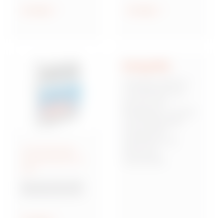
geschützt und
Anzeigen
Anzeigen
wassergeschützt
Integrität
Integrität stellt für
uns die Basis dar,
auf der sich
Mitarbeiter, Kunden
und Stakeholder
miteinander
verbinden und
Anschlussfertige
Vertrauen
Energieverteiler IEC
zueinander
309
aufbauen. Dies
bedeutet,
Baureihe 68 Q-DIN
verantwortungsbew
Steckdosenkombina
usst, zuverlässig
tionen
und von starken