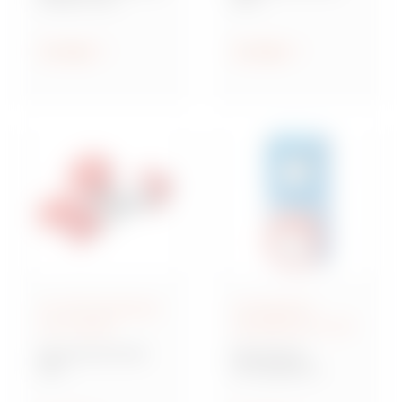
Steckdosen nach IEC
Industriesteckvorric
309
htungen nach IEC
309 für
Anzeigen
Anzeigen
Kleinspannungen
IEC 309-Steckdosen
Verriegelbare
und -Stecker
Steckdosen IEC 309
Baureihe IEC 309
Baureihe IB
MA
Verriegelbare
Mehrfachkupplunge
Steckdosen nach IEC
n und Adapter,
309