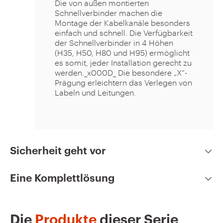
Alle Ausführungen der Baureihe
Die von außen montierten
garantieren eine hervorragende
Schnellverbinder machen die
Belastbarkeit auch bei geringen
Montage der Kabelkanäle besonders
Stärken und ermöglichen gleichzeitig
einfach und schnell. Die Verfügbarkeit
bei Bedarf ein einfaches Zuschneiden
der Schnellverbinder in 4 Höhen
vor Ort. Darüber hinaus sorgt die
(H35, H50, H80 und H95) ermöglicht
abgerundete Kante für die nötige
es somit, jeder Installation gerecht zu
Die Kabelrinnen mit den
Sicherheit bei der Montage. Die
werden._x000D_ Die besondere „X“-
mitgelieferten Schnellverbindern sind
Schnellverbinder an der Außenseite
Prägung erleichtern das Verlegen von
einfacher zu bestellen, zu
sorgen dafür, dass 100 % des
Labeln und Leitungen.
transportieren, zu lagern und zu
Nutzraums innerhalb der Kabelrinne
installieren. Sie sind in zwei
erhalten bleibt und das Verlegen der
verschiedenen Ausführungen
Kabel erleichtert wird.
erhältlich ist: Z275 (Sendzimir-Typ)
oder HP (mit Zn-Mg-Ausführung). ),
für die aggressivsten Umgebungen.
Sicherheit geht vor
Eine Komplettlösung
Die
Produkte
dieser Serie