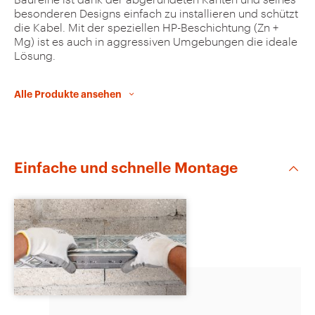
besonderen Designs einfach zu installieren und schützt
a
die Kabel. Mit der speziellen HP-Beschichtung (Zn +
v
Mg) ist es auch in aggressiven Umgebungen die ideale
Lösung.
o
u
Alle Produkte ansehen
r
i
t
e
Einfache und schnelle Montage
s