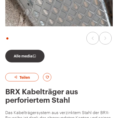
a
d
e
n
Alle media
A
Teilen
d
BRX Kabelträger aus
d
perforiertem Stahl
t
o
Das Kabelträgersystem aus verzinktem Stahl der BRX-
f
Baureihe ist dank der abgerundeten Kanten und seines