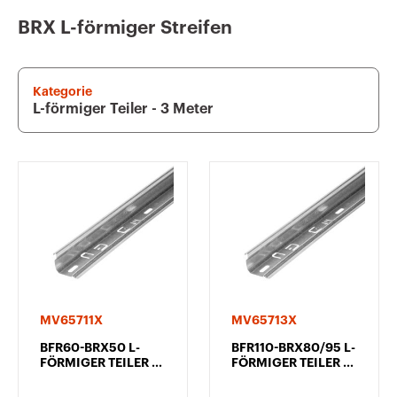
BRX L-förmiger Streifen
Kategorie
L-förmiger Teiler - 3 Meter
MV65711X
MV65713X
BFR60-BRX50 L-
BFR110-BRX80/95 L-
FÖRMIGER TEILER -
FÖRMIGER TEILER -
3 METER - HP-
3 METER - HP-
OBERFLÄCHE
OBERFLÄCHE