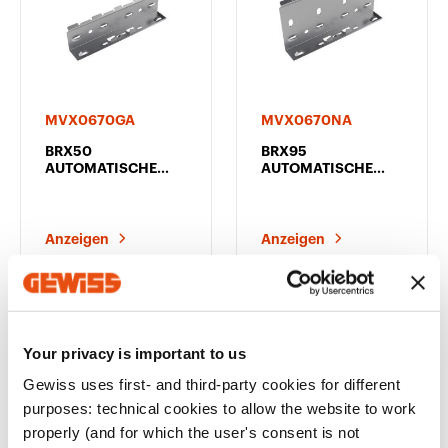
MVX0670GA
MVX0670NA
BRX50
BRX95
AUTOMATISCHE
AUTOMATISCHE
KUPPLUNG - HP-
KUPPLUNG - HP-
OBERFLÄCHE
OBERFLÄCHE
Anzeigen
Anzeigen
Your privacy is important to us
BRX-Abdeckung
Gewiss uses first- and third-party cookies for different
purposes: technical cookies to allow the website to work
properly (and for which the user's consent is not
Kategorie