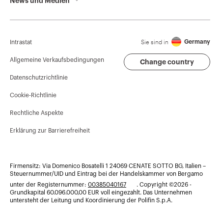
News und Medien
Wer wir sind
GEWISS-Hauptsitz
Kampagnen
Geschichte
GEWISS finden
Pressemitteilungen
Nachhaltigkeit
Support
Sie sind in
Germany
Intrastat
Download
Unternehmensführung
Software
Allgemeine Verkaufsbedingungen
Change country
Datenschutzrichtlinie
Arbeiten Sie bei uns!
BIM
Cookie-Richtlinie
Projekte
Rechtliche Aspekte
Erklärung zur Barrierefreiheit
Firmensitz: Via Domenico Bosatelli 1 24069 CENATE SOTTO BG, Italien –
Steuernummer/UID und Eintrag bei der Handelskammer von Bergamo
unter der Registernummer:
00385040167
. Copyright ©2026 -
Grundkapital 60.096.000,00 EUR voll eingezahlt. Das Unternehmen
untersteht der Leitung und Koordinierung der Polifin S.p.A.