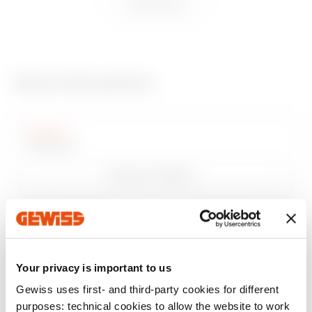
Tümünü gör
Boyalı teknopolimer
Category
Titanyum
Kategoriyi değiştir
Your privacy is important to us
Gewiss uses first- and third-party cookies for different
purposes: technical cookies to allow the website to work