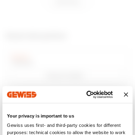
Tümünü gör
Boyalı teknopolimer
Category
Titanyum
Kategoriyi değiştir
Your privacy is important to us
Gewiss uses first- and third-party cookies for different
purposes: technical cookies to allow the website to work