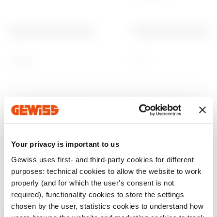
Număr total de operațiuni
Suprasarcină permisibilă
> 5000
22 A
Termo-presiune cu bilă
Ware Number
125 °C (părți active) - 80 °C (părți
85366990
Your privacy is important to us
pasive)
Gewiss uses first- and third-party cookies for different
purposes: technical cookies to allow the website to work
properly (and for which the user's consent is not
required), functionality cookies to store the settings
chosen by the user, statistics cookies to understand how
Related products