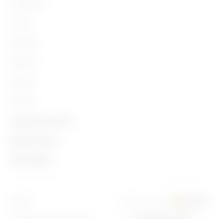
Installation
GW10534A
Încălzire
Energy
Building
GW10535A
Răcire
Lighting
Mobility
Aplicații
GW10536A
ÎNCĂLZIRE/RĂCIRE
Contacte și Servicii
Despre Gewiss
Contact
GW10537A
Confort
Știri & Media
Despre noi
Sediul GEWISS
Stiri
Istorie
Localizare
GW10538A
Preconfort
Campanii
Sustenabilitate
Software
Accesat cu succes
Romania
Intrastat
Comunicat de presă
Companie
Condițiile de vânzare standard