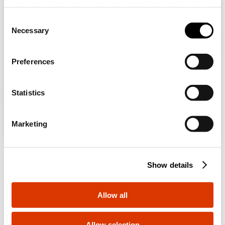
and refuse all cookies other than technical cookies; in
ALB SATINAT -
MODULE - NEGRU -
CHORUSMART
CHORUSMART
addition, you can always change your choices via the
C
"Manage Privacy " button in the
Cookie Policy
. Lastly,
Necessary
o
Navigați pe site-ul românesc, dar se pare că vă
for further information please also consult our
Privacy
GW10511A
Priză
n
aflați în
Internațional
. Doriți să vă actualizați
Notice
.
țara?
s
Preferences
e
Da, accesați site-ul web pentru
n
Internațional
GW10512A
Dimmere
t
Statistics
Poate ești interesat si de
S
e
Nu, rămâi pe site-ul românesc
Marketing
l
Variator electric
GW10513A
e
(creștere)
c
Show details
t
i
Variator electric
o
GW10514A
Allow all
(micșorare)
n
GW15784A
GW14784A
PANOU CU BUTOANE
PANOU CU BUTOANE
Allow selection