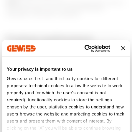
NOTE:
pentru a personaliza butoanele pentru panoul
de butoane KNX cu 6 și 4 canale (GW1x783A,
GW1x784A, GW1x785A, GW1x787).
GW10506A
Alarmă antifurt
Produse suplimentare
GW10507A
Cheie
Your privacy is important to us
GW10508A
PORNIRE OPRIRE
Gewiss uses first- and third-party cookies for different
purposes: technical cookies to allow the website to work
properly (and for which the user's consent is not
required), functionality cookies to store the settings
GW10509A
PORNIT
GW15551
GW12552
chosen by the user, statistics cookies to understand how
BUTON ÎNLOCUIBIL
BUTON ÎNLOCUIBIL
users browse the website and marketing cookies to track
PENTRU PANOUL CU
PENTRU PANOUL CU
users and present them with content of interest. By
BUTOANE - A SE
BUTOANE - A SE
COMPLETA CU
COMPLETA CU
clicking on the "X" you will be able to continue browsing
GW10510A
OPRIT
Verifică țara ta
Arată
Arată
Close
LENTILĂ - 1 MODUL -
OBIECTIV - 2