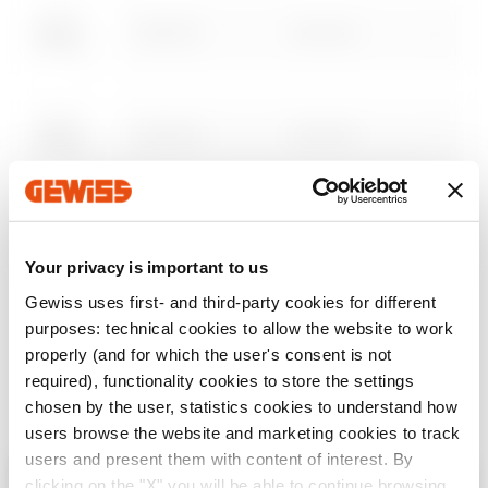
Télécharger
Télécharger
GWD3321
600x100
Afficher plus
Afficher plus
Accéder à la zone de téléchargement
GWD3322
600x150
GWD3323
600x200
Aller à la zone des logiciels
Your privacy is important to us
Gewiss uses first- and third-party cookies for different
purposes: technical cookies to allow the website to work
GWD3324
600x300
properly (and for which the user's consent is not
Afficher tous
required), functionality cookies to store the settings
chosen by the user, statistics cookies to understand how
users browse the website and marketing cookies to track
GWD3325
600x400
users and present them with content of interest. By
ÉQUIPEMENTS ET NOTES
clicking on the "X" you will be able to continue browsing