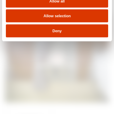
Allow all
n
Allow selection
Deny