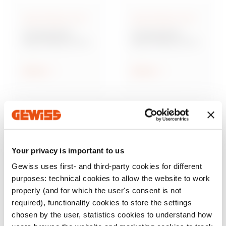
Appareillage mural
Appareillage mural
CHORUSMART -
CHORUSMART -
Appareillage mural
Appareillage mural
Plaques ONE
Plaques GEO
Afficher
Afficher
Your privacy is important to us
Gewiss uses first- and third-party cookies for different
purposes: technical cookies to allow the website to work
properly (and for which the user's consent is not
required), functionality cookies to store the settings
Appareillage mural
Appareillage mural
chosen by the user, statistics cookies to understand how
CHORUSMART -
CHORUSMART -