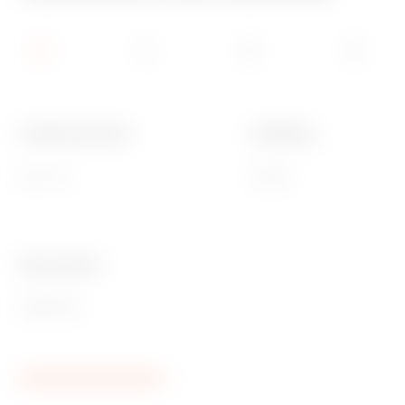
Funktionale Breite
Installation
600 mm
Vertikal
Ware Number
85389099