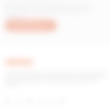
Wünschen Sie Informationen zu den
Produkten oder Dienstleistungen von
Gewiss?
Schreiben Sie uns
Gewiss ist ein wichtiger Akteur auf dem internationalen Markt
hinsichtlich Lösungen für die Hausautomation, Energieschutz-
und -verteilungssysteme, intelligente Beleuchtung und E-
Mobilität.