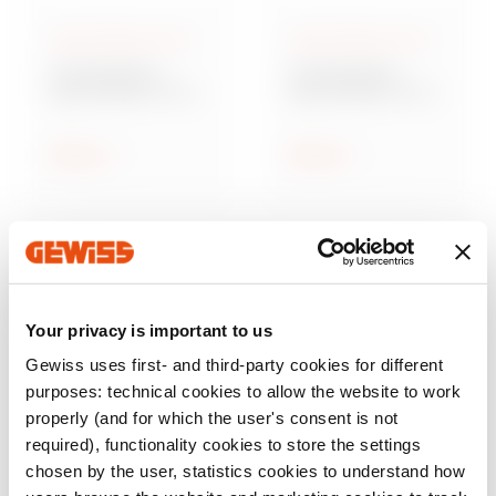
Appareillage mural
Appareillage mural
CHORUSMART -
CHORUSMART -
Appareillage mural
Appareillage mural
Plaques ONE
Plaques GEO
Afficher
Afficher
Your privacy is important to us
Gewiss uses first- and third-party cookies for different
purposes: technical cookies to allow the website to work
properly (and for which the user's consent is not
required), functionality cookies to store the settings
Appareillage mural
Appareillage mural
chosen by the user, statistics cookies to understand how
CHORUSMART -
CHORUSMART -