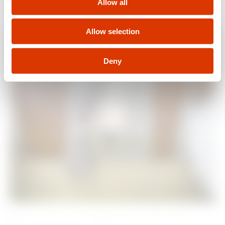
Allow all
n
Allow selection
Deny