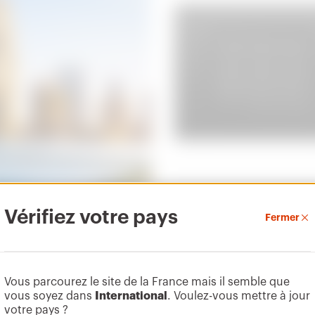
Appareillage mural
Vérifiez votre pays
Fermer
CHORUSMART - Appareilla
mural
Plaques LUX rectangulaire
Afficher
Vous parcourez le site de la France mais il semble que
vous soyez dans
International
. Voulez-vous mettre à jour
votre pays ?