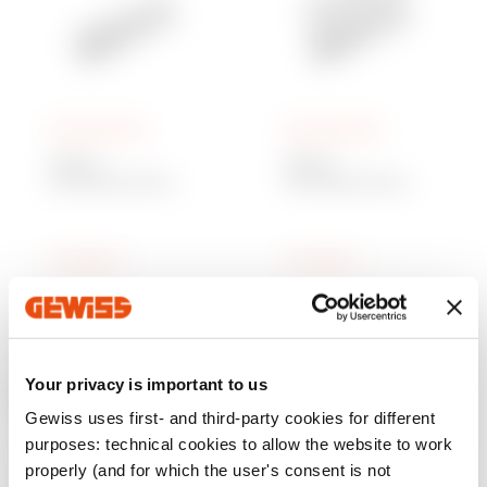
MVX0670GA
MVX0670NA
BRX50
BRX95
AUTOMATISCHE
AUTOMATISCHE
KUPPLUNG - HP-
KUPPLUNG - HP-
OBERFLÄCHE
OBERFLÄCHE
Anzeigen
Anzeigen
Your privacy is important to us
BRX-Abdeckung
Gewiss uses first- and third-party cookies for different
purposes: technical cookies to allow the website to work
properly (and for which the user's consent is not
Kategorie