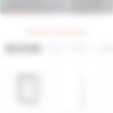
und Gebäudeautomation umfasst.
Unsere
Top Serien
Installation
Energy
Building
Mobilit