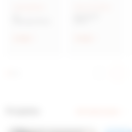
Aufputzgehäuse
Rohre und Zubehör
46
Baureihe RK
Wassergeschützte
Starre
Aufputz-
Elektroinstallationsr
Schaltschränke
ohre
Anzeigen
Anzeigen
Projekte
Alle Projekte ansehen