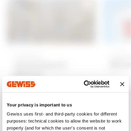
A
d
d
t
o
f
Industry
Indus
a
Autotrasporti
DB S
v
Bertoni
o
u
r
Mehr anzeigen
Mehr anze
i
Your privacy is important to us
t
Gewiss uses first- and third-party cookies for different
e
purposes: technical cookies to allow the website to work
s
properly (and for which the user's consent is not