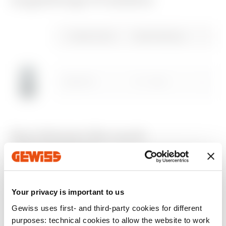
Zugehörige Produkte
CE-zeichen
REACH
Technische daten
37-08
REVIT Plugin
information
Gewiss Code
Beschreibung
Plugin with GEWISS
Herunterladen
Herunterladen
Herunterladen
products for the
design software
REVIT®
GW30015
1P - 16 AX
Zum Downloadbereich gehen
Herunterladen
Herunterladen
Mehr anzeigen
Mehr anzeigen
Das könnte Sie auch
interessieren
Your privacy is important to us
Gewiss uses first- and third-party cookies for different
Zum Softwarebereich gehen
purposes: technical cookies to allow the website to work