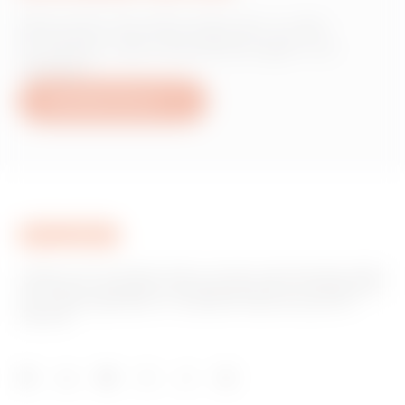
Wünschen Sie Informationen zu den
Produkten oder Dienstleistungen von
Gewiss?
Schreiben Sie uns
Gewiss ist ein wichtiger Akteur auf dem internationalen Markt
hinsichtlich Lösungen für die Hausautomation, Energieschutz-
und -verteilungssysteme, intelligente Beleuchtung und E-
Mobilität.