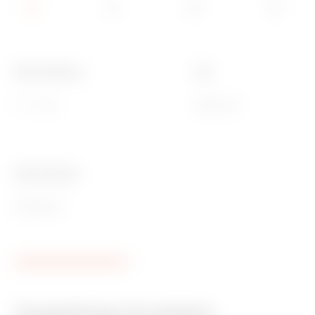
Beschreibung
Typ
1P - 16 AX
Allgemein
Ware Number
85365080