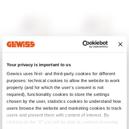
GW32461
GW32462
SELBSTTRAGENDE
SELBSTTRAGENDE
Your privacy is important to us
WASSERDICHTE
WASSERDICHTE
ABDECKRAHMEN -
ABDECKRAHMEN -
Gewiss uses first- and third-party cookies for different
FÜR MONTAGE AUF
FÜR MONTAGE AUF
Anzeigen
Anzeigen
RECHTECKIGE
RECHTECKIGE
purposes: technical cookies to allow the website to work
DOSEN - IP55 - 3
DOSEN - IP55 - 3
properly (and for which the user's consent is not
EINSÄTZE -
EINSÄTZE -
required), functionality cookies to store the settings
WOLKENWEISS -
TONERSCHWARZ -
PLAYBUS
PLAYBUS
chosen by the user, statistics cookies to understand how
users browse the website and marketing cookies to track
users and present them with content of interest. By
clicking on the "X" you will be able to continue browsing
Überprüfen Sie Ihr Land
Schließen
and refuse all cookies other than technical cookies; in