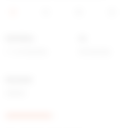
Beschreibung
Typ
1P - 16 AX beleuchtbar
Positionsanzeige
Ware Number
85365080