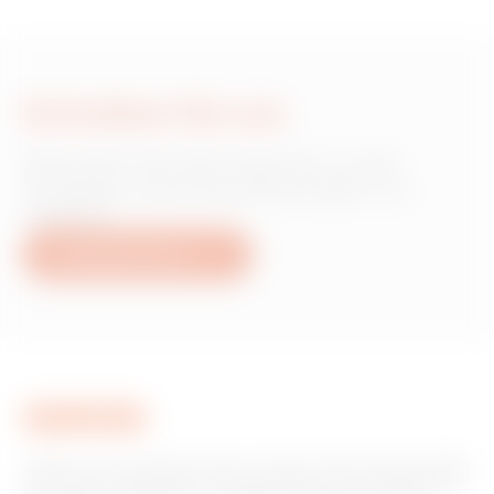
Schreiben Sie uns
Wünschen Sie Informationen zu den
Produkten oder Dienstleistungen von
Gewiss?
Schreiben Sie uns
Gewiss ist ein wichtiger Akteur auf dem internationalen Markt
hinsichtlich Lösungen für die Hausautomation, Energieschutz-