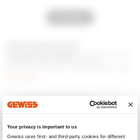
Zum Softwarebereich gehen
GW30004
2P - 16 AX
Alle anzeigen
GW30007
2P - 10AX
AUSSTATTUNG UND NOTIZEN
MITGELIEFERTES ZUBEHÖR:
GW30007, 2 Schlüssel.
Schlüssel in beiden Positionen abziehbar.
Ersatzschlüssel: GW20901. Die beleuchtbaren Artikel
werden ohne Lampe geliefert. Es können
Mehr anzeigen
Kolbenlampen verwendet werden.
Zusätzliche Produkte
Your privacy is important to us
Gewiss uses first- and third-party cookies for different