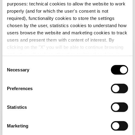
purposes: technical cookies to allow the website to work
properly (and for which the user's consent is not
required), functionality cookies to store the settings
chosen by the user, statistics cookies to understand how
GW30003
GW30004
users browse the website and marketing cookies to track
AUSSCHALTER 1P
AUSSCHALTER 2P
users and present them with content of interest. By
250V ac - 16AX
250V ac - 16AX -
clicking on the "X" you will be able to continue browsing
BELEUCHTBAR -
ALLGEMAIN -
Überprüfen Sie Ihr Land
Schließen
FUNKTIONSANZEIG
SYMBOL: 0/1 - 1
and refuse all cookies other than technical cookies; in
Anzeigen
Anzeigen
E - 1 MODUL -
MODUL - PLAYBUS
addition, you can always change your choices via the
PLAYBUS
C
"Manage Privacy " button in the
Cookie Policy
. Lastly,
Necessary
o
Sie durchsuchen die Deutschland-Website, aber
for further information please also consult our
Privacy
n
es scheint, dass Sie sich in
International
Notice
.
befinden. Möchten Sie Ihr Land aktualisieren?
s
Preferences
e
Ja, gehen Sie auf die Website für
n
International
t
Statistics
S
Das könnte Sie auch
Nein, bleiben Sie auf der Deutschland-
e
interessieren
Marketing
Website
l