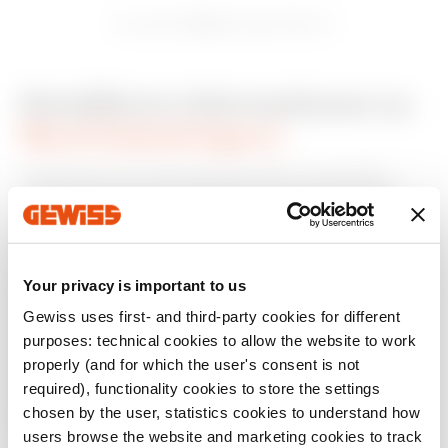
4 Serie
Sie sahen
Eingeschaltet
4
Detaillierte Informationen zu
Mavil Kabelträgern
Kabelträger sind das Rückgrat jedes industriellen
Systems. Gewiss und Mavil bieten eine innovative
Baureihe an Stahl-Kabelträgern aus Drahtgeflecht,
wahlweise perforiert oder nicht perforiert, die jegliche
Installationsanforderungen erfüllen – von den
einfachsten bis hin zu den komplexesten im
Your privacy is important to us
Schwerlastbereich. In Frankreich beispielsweise ist
Gewiss uses first- and third-party cookies for different
Gewiss Mitglied des Wettbewerbsclusters Nuclear
Valley, das sich zum Ziel gesetzt hat, Synergien und
purposes: technical cookies to allow the website to work
Kooperationen im Bereich Nuklearenergie zu
properly (and for which the user's consent is not
entwickeln. Damit untermauert das Unternehmen
required), functionality cookies to store the settings
sein Engagement, auch die anspruchsvollsten
chosen by the user, statistics cookies to understand how
Kunden vollkommen zufriedenzustellen.
users browse the website and marketing cookies to track