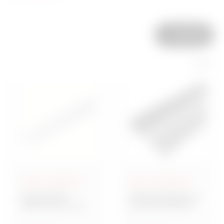
Alle Filter
4 Serie
MAVIL Kabelträger
MAVIL Kabelträger
Baureihe BFR
BRX Kabelträger aus
MAVIL Rinnen aus
perforiertem Stahl
geschweißtem
Drahtgeflecht