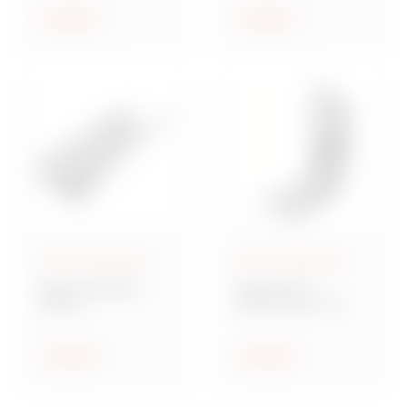
Anzeigen
Anzeigen
MAVIL Kabelträger
MAVIL Kabelträger
Baureihe BRN HL
Baureihe SP
MAVIL
Halterungen und
Schwerlastrinne
Zubehör
Anzeigen
Anzeigen