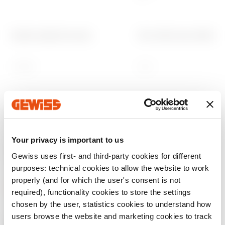
Toplam çalıştırma sayısı
İzin verilen aşırı yükleme
> 5000
22 A
Bilyeli termo sıcaklık
Ware Number
Your privacy is important to us
125 °C (aktif parçalar) - 80 °C
85366990
Gewiss uses first- and third-party cookies for different
(pasif parçalar)
purposes: technical cookies to allow the website to work
properly (and for which the user's consent is not
required), functionality cookies to store the settings
chosen by the user, statistics cookies to understand how
users browse the website and marketing cookies to track