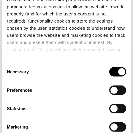
purposes: technical cookies to allow the website to work
Produse suplimentare
properly (and for which the user's consent is not
required), functionality cookies to store the settings
chosen by the user, statistics cookies to understand how
users browse the website and marketing cookies to track
users and present them with content of interest. By
clicking on the "X" you will be able to continue browsing
Verifică țara ta
Close
and refuse all cookies other than technical cookies; in
addition, you can always change your choices via the
C
"Manage Privacy " button in the
Cookie Policy
. Lastly,
Necessary
o
Navigați pe site-ul românesc, dar se pare că vă
for further information please also consult our
Privacy
GW10201
GW16802
n
aflați în
Internațional
. Doriți să vă actualizați
Notice
.
PRIZĂ STANDARD
SUPORT STANDARD
țara?
s
Preferences
ITALIANĂ 250V c.a. -
ITALIAN - 2 MODULE
e
2P+E 10A - P11 - 1
- CHORUSMART
Da, accesați site-ul web pentru
MODUL - ALB
n
Arată
Arată
Internațional
LUCIOS -
t
Statistics
CHORUSMART
S
e
Nu, rămâi pe site-ul românesc
Marketing
l