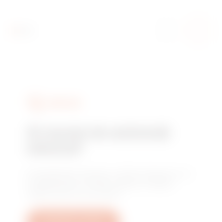
SERVICES
Ai nevoie de asistență
tehnică?
Contactează-ne pentru a obține răspunsuri la
întrebările tale: întrebări despre instalații,
reglementări sau produse.