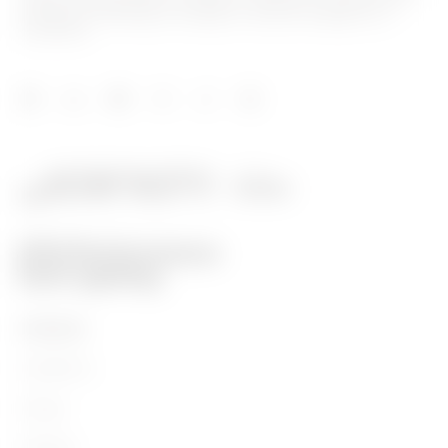
pentru automatizarea locuințelor și clădirilor, sistemelor de
protecție și distribuție a energiei, iluminat inteligent și e-
mobilitate.
PRODUSE
Installation
Energy