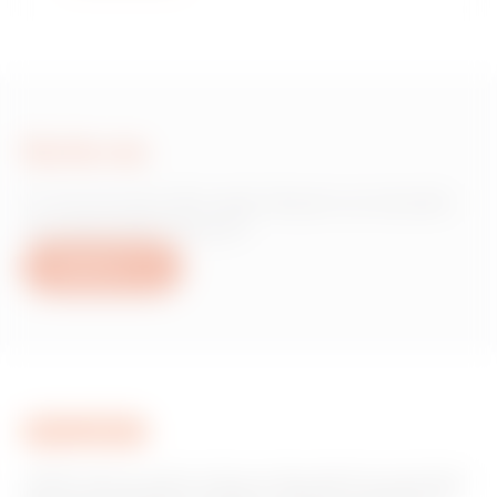
Scrie-ne
Ai nevoie de informații despre produsele
sau serviciile Gewiss?
Scrie-ne
GEWISS este un jucător cheie pe piața soluțiilor de producție