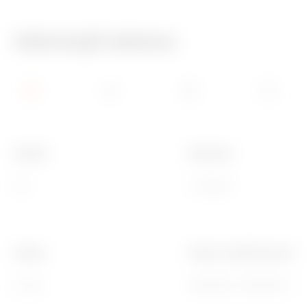
Informații tehnice
Familie
Descriere
ICE
2 module
Finisaj
Pentru codurile de asiste
Lucios
GW16802, GW16803, GW