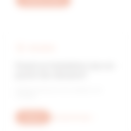
Deschide un tichet
FIND GEWISS
Cauți un instalator sau un
punct de vânzare?
Găsește distribuitorul sau instalatorul de
încredere.
Scrie-ne
Mai multe informații