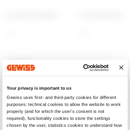
Sovraccarico ammissibile
Potere d'interruzione a 1,
22 A
20 A
Ware Number
85366990
Your privacy is important to us
Gewiss uses first- and third-party cookies for different
purposes: technical cookies to allow the website to work
properly (and for which the user's consent is not
required), functionality cookies to store the settings
Prodotti della stessa famiglia
chosen by the user, statistics cookies to understand how