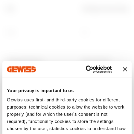
Szín
Névleges áramerősség (A
Piros
16
Alkalmazás típusa
Ware Number
Nagy igénybevétellel járó
85366990
Your privacy is important to us
alkalmazások
Gewiss uses first- and third-party cookies for different
purposes: technical cookies to allow the website to work
properly (and for which the user's consent is not
required), functionality cookies to store the settings
chosen by the user, statistics cookies to understand how
Kapcsolódó termékek