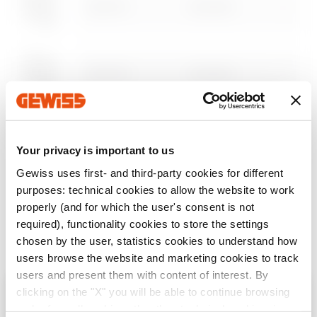
GW47121
600x600
Menjen a szoftver területre
GW47122
600x800
GW47123
600x1000
Your privacy is important to us
Gewiss uses first- and third-party cookies for different
purposes: technical cookies to allow the website to work
properly (and for which the user's consent is not
GW47124
600x1200
required), functionality cookies to store the settings
Mutasd az összeset
chosen by the user, statistics cookies to understand how
users browse the website and marketing cookies to track
users and present them with content of interest. By
EQUIPMENT AND NOTES
clicking on the "X" you will be able to continue browsing
Ellenőrizze országát
Close
and refuse all cookies other than technical cookies; in
TARTOZÉKOK:
2 csapszeg, 2 dupla tollas kulcs.