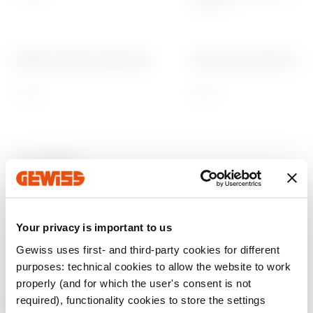
60754-2
Nombre total de manœuvres
Pouvoir de coupure à 1,1
> 500
156 A
Ware Number
85366990
Your privacy is important to us
Gewiss uses first- and third-party cookies for different
purposes: technical cookies to allow the website to work
properly (and for which the user's consent is not
Produits associés
required), functionality cookies to store the settings