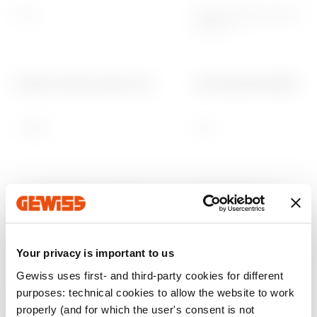
À vis
Sans halogène selon nor
60754-2
Nombre total de manœuvres
Surcharge admissible
> 2000
42 A
Thermopression avec bille
Ware Number
125 °C (parties actives) - 80 °C
85366990
Your privacy is important to us
(parties passives)
Gewiss uses first- and third-party cookies for different
purposes: technical cookies to allow the website to work
properly (and for which the user's consent is not