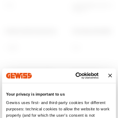
À vis
Sans halogène selon nor
60754-2
Nombre total de manœuvres
Surcharge admissible
> 5000
22 A
Thermopression avec bille
Ware Number
125 °C (parties actives) - 80 °C
85366990
Your privacy is important to us
(parties passives)
Gewiss uses first- and third-party cookies for different
purposes: technical cookies to allow the website to work
properly (and for which the user's consent is not