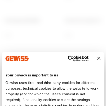
Surcharge admissible
Pouvoir de coupure à 1,1
22 A
20 A
Ware Number
85366990
Your privacy is important to us
Gewiss uses first- and third-party cookies for different
purposes: technical cookies to allow the website to work
properly (and for which the user's consent is not
required), functionality cookies to store the settings
chosen by the user, statistics cookies to understand how