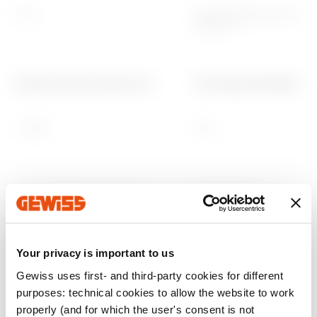
À vis
Sans halogène selon nor
60754-2
Nombre total de manœuvres
Surcharge admissible
> 2000
42 A
Thermopression avec bille
Ware Number
125 °C (parties actives) - 80 °C
85366990
Your privacy is important to us
(parties passives)
Gewiss uses first- and third-party cookies for different
purposes: technical cookies to allow the website to work
properly (and for which the user's consent is not