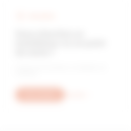
FIND GEWISS
Vous cherchez un
installateur ou un point
de vente ?
Trouvez votre revendeur ou installateur de
confiance.
Nous contacter
Plus d'info