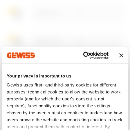
design software
REVIT®
GW62201FH
16
Herunterladen
Herunterladen
Mehr anzeigen
Mehr anzeigen
Zum Downloadbereich gehen
GW62202FH
16
GW62203FH
16
Your privacy is important to us
Gewiss uses first- and third-party cookies for different
Zum Softwarebereich gehen
purposes: technical cookies to allow the website to work
GW62205FH
16
properly (and for which the user's consent is not
Alle anzeigen
required), functionality cookies to store the settings
chosen by the user, statistics cookies to understand how
users browse the website and marketing cookies to track
GW62206FH
16
users and present them with content of interest. By
AUSSTATTUNG UND NOTIZEN