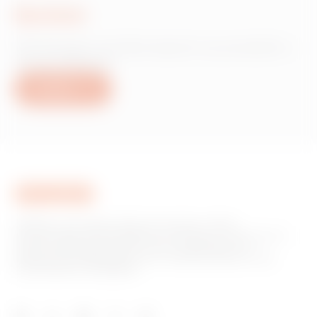
Scrivici
Hai bisogno di informazioni sui prodotti o
servizi Gewiss?
Scrivici
GEWISS è una realtà italiana che opera a livello
internazionale nella produzione di soluzioni e servizi per la
home & building automation, per la protezione e la
distribuzione dell'energia, per la mobilità elettrica e per
l'illuminazione intelligente.