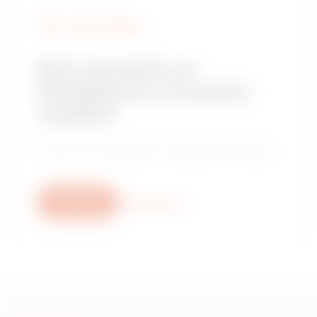
TROVA GEWISS
Stai cercando un
installatore o un punto
vendita?
Trova il tuo rivenditore o installatore di fiducia.
Scrivici
Scopri di più