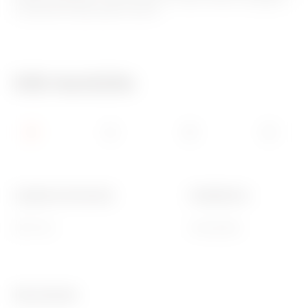
componenti dagli agenti esterni.
Info tecniche
Larghezza funzionale
Installazione
600 mm
Orizzontale
Ware Number