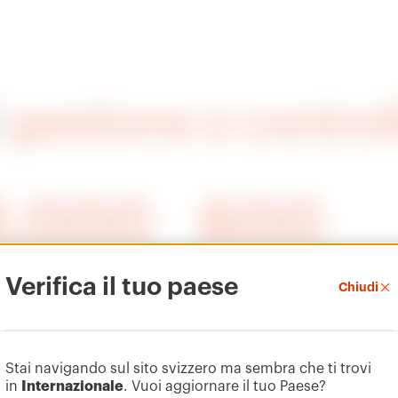
i
gestione e control
5.000
600
nnine gestite
Piattaforme SMA
Verifica il tuo paese
Chiudi
NET
Stai navigando sul sito svizzero ma sembra che ti trovi
in
Internazionale
. Vuoi aggiornare il tuo Paese?