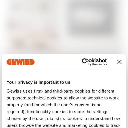
Home
& Building Automation
Your privacy is important to us
Integrando ChoruSmart con il cablaggio su Bus,
Gewiss uses first- and third-party cookies for different
basato su
protocollo KNX
, è possibile realizzare un
purposes: technical cookies to allow the website to work
impianto Home&Building Pro, un sistema completo di
properly (and for which the user's consent is not
tutte le funzioni, integrabile con dispositivi e sistemi
di terze parti e controllabile via app, assistenti vocali
required), functionality cookies to store the settings
o pannelli touch. Adatto per
soluzioni residenziali e
chosen by the user, statistics cookies to understand how
di piccolo o medio terziario
.
users browse the website and marketing cookies to track