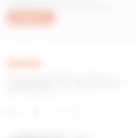
producten of diensten van Gewiss?
Schrijf ons
GEWISS is een belangrijke speler op de markt voor
productieoplossingen voor huis- en gebouwautomatisering,
energiebeschermings- en distributiesystemen, slimme
verlichting en e-mobility.