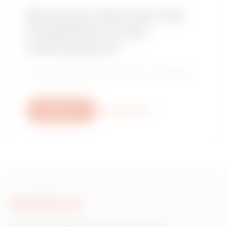
Ben je op zoek naar een
installateur of een
verkooppunt?
Vind je vertrouwde distributeur of installateur.
Schrijf ons
Meer informatie
Schrijf ons
Heb je informatie nodig over de