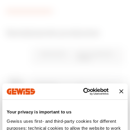
Gerelateerde producten
CE-markering
Geef het certificaat
Technische
PBT-Q
Verwijdering
PRICE
weer
Gewiss Code
Aant. modules EN
kenmerken
50022
Downloaden
Downloaden
Downloaden
Downloaden
Downloaden
Meer tonen
Meer tonen
GW40161N
12+2
Your privacy is important to us
GW40162N
24+4 (12x2)
Ga naar downloadgedeelte
Gewiss uses first- and third-party cookies for different
Ga naar softwaregedeelte
purposes: technical cookies to allow the website to work