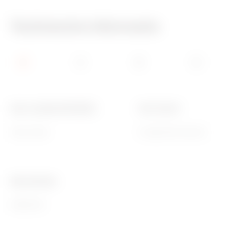
Technische informatie
Aant. modules EN 50022
Pool 1 (mm²)
36+6 (12x3)
N 2x[(2x16)+(14x10)]
Ware Number
85381000