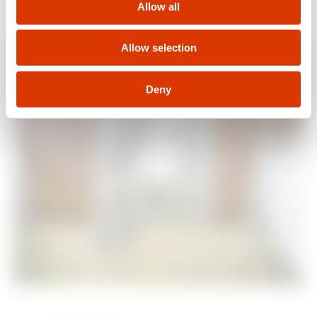
Allow all
n
Allow selection
Deny