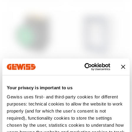
Bediening en
Opbouwkasten
signalering
46-serie
Waterdichte
74 PS-serie
Your privacy is important to us
opbouwverdeel- en
Drukknoppen,
automatiseringsbor
regelaars en
Gewiss uses first- and third-party cookies for different
den
indicatoren Ø 22 mm
Tonen
purposes: technical cookies to allow the website to work
Tonen
properly (and for which the user's consent is not
required), functionality cookies to store the settings
chosen by the user, statistics cookies to understand how