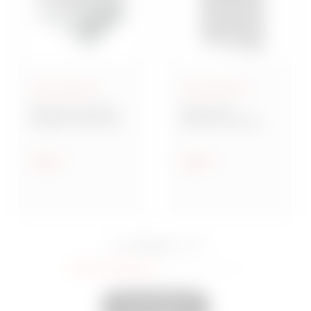
Opbouwkasten
Opbouwkasten
GW Connect-serie
42 TV-serie
Metalen waterdichte
Multifunctionele
opbouwverdeeldoze
steunvoeten
n
Tonen
Tonen
15 Serie
U zag
aan
30
Toon anderen