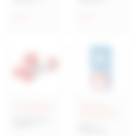
wandcontactdozen
wandcontactdozen
IEC 309 Standaard
voor extra laag
voltage IEC 309
Tonen
Tonen
standaard
IEC 309 stekkers en
Vergrendelde
wandcontactdozen
wandcontactdozen
IEC 309 standaard
IEC 309 MA-serie
Meerdere
IB-serie
contactdozen en
Vergrendelde
adapters voor
wandcontactdozen