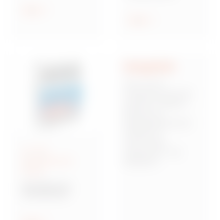
industrieel en
IEC 309 standaard
Tonen
huishoudelijk
Tonen
gebruik, beschermd
en waterdicht
Integriteit
Voor ons is
integriteit de basis
waarop collega's,
klanten en
belanghebbenden
relaties en
vertrouwen
IEC 309
opbouwen. Het
gecombineerde
betekent
borden
verantwoordelijk en
betrouwbaar zijn en
68 Q-DIN-serie
gedreven worden
Verdeelkasten
door sterke ethische
principes.