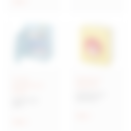
Tonen
IEC 309
Bediening en
gecombineerde
signalering
borden
70 RT HP-serie
Roterende
68 ACS-serie
lastscheiders
ACS
verdeelkastsysteem
voor bouwplaatsen
Tonen
Tonen