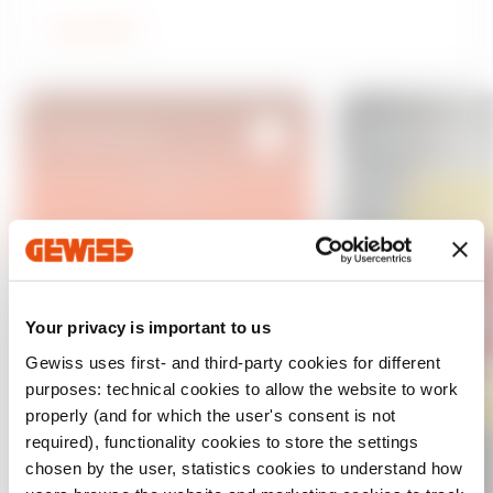
Branding, toegekend voor de nieuwe
merkidentiteit die werd ontwikkeld in
Lees artikel
samenwerking met het wereldwijde
brandingbureau Interbrand.
Bedrijfsnieuws
Bedrijfsnieuws
A
d
d
t
o
f
a
v
o
u
r
i
14 mrt. 2024
t
Your privacy is important to us
e
06 mrt. 2024
EGO Smart ontvangt
s
70 RT HP: 
Gewiss uses first- and third-party cookies for different
twee nieuwe
met dubbe
purposes: technical cookies to allow the website to work
patenten van het
properly (and for which the user's consent is not
Italiaanse
Leestijd: 3 m
Leestijd: 3 minuten
required), functionality cookies to store the settings
Octrooibureau
chosen by the user, statistics cookies to understand how
Lees artikel
Lees artikel