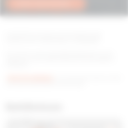
Intrastat-codes downloaden
De GEWISS-productlijst met het bijbehorende
artikelnummer is beschikbaar in dit gedeelte.
Dit nummer is de productidentificatiecode voor de
douane en is een verplicht element bij de aangifte in
INTRASTAT.
om productinformatie te vinden
Zoek in de catalogus
als je de productcode niet meer weet.
Bedrijfsnieuws