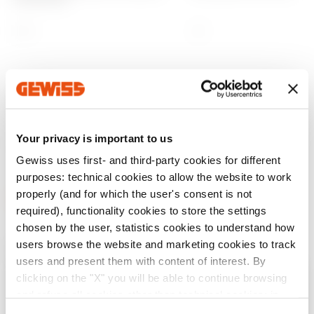
32 A
32
Ware Number
Your privacy is important to us
85366990
Gewiss uses first- and third-party cookies for different
purposes: technical cookies to allow the website to work
properly (and for which the user's consent is not
required), functionality cookies to store the settings
chosen by the user, statistics cookies to understand how
users browse the website and marketing cookies to track
Gerelateerde producten
users and present them with content of interest. By
clicking on the "X" you will be able to continue browsing
Controleer uw land
CE-markering
Geef het certificaat
Close
Product Data Sheet
CADpro
Technische
ENERGYpro
and refuse all cookies other than technical cookies; in
weer
Gewiss Code
Nominale stroom
kenmerken
addition, you can always change your choices via the
(A)