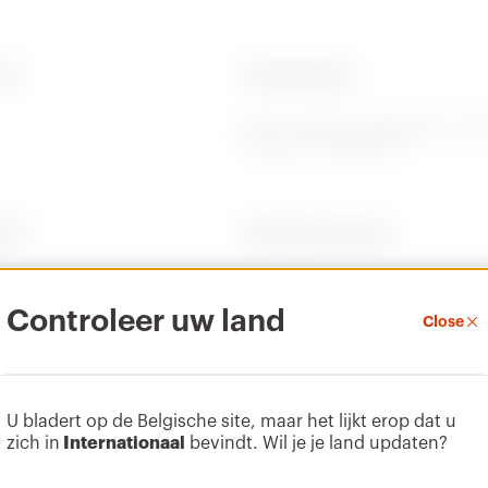
cod
Gloeidraadtest
850 °C (actieve onderdelen) - 65
(passieve onderdelen)
ie h
Nominale spanning
380 - 415 V
Controleer uw land
Close
U bladert op de Belgische site, maar het lijkt erop dat u
zich in
Internationaal
bevindt. Wil je je land updaten?
ducten