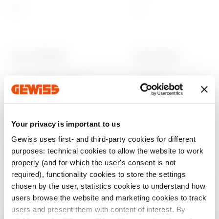
Noir
16
Type d'utilisation
Ware Number
Environnements sévères
85366990
Your privacy is important to us
Gewiss uses first- and third-party cookies for different
purposes: technical cookies to allow the website to work
Produits associés
properly (and for which the user's consent is not
required), functionality cookies to store the settings
label CE
Visualise le
Product Data Sheet
REVIT Plugin
Caractéristiques
ENERGYpro
chosen by the user, statistics cookies to understand how
certificat
Gewiss Code
Courant nominal
techniques
users browse the website and marketing cookies to track
(A)
Plugin with GEWISS
Tableaux poure les
Télécharger
Télécharger
products for the
chantiers, moles-
users and present them with content of interest. By
Télécharger
Télécharger