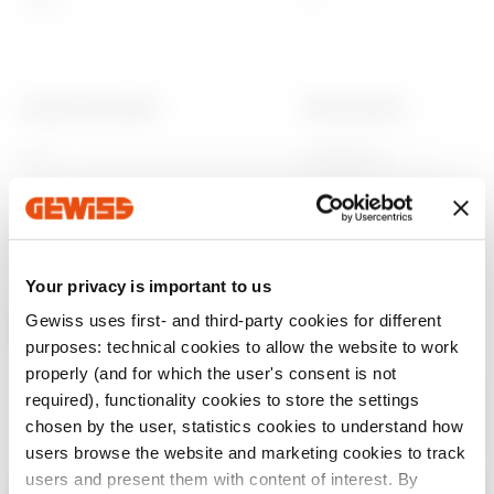
Jaune
32
Base porte-fusible
Ware Number
E18
85366990
Your privacy is important to us
Gewiss uses first- and third-party cookies for different
Produits associés
purposes: technical cookies to allow the website to work
properly (and for which the user's consent is not
label CE
Visualise le
Product Data Sheet
PRICE
Caractéristiques
REVIT Plugin
required), functionality cookies to store the settings
certificat
Gewiss Code
Courant nominal
techniques
chosen by the user, statistics cookies to understand how
(A)
Estimation of
Plugin with GEWISS
Télécharger
Télécharger
users browse the website and marketing cookies to track
electrical systems
products for the
Télécharger
Télécharger
design software
users and present them with content of interest. By