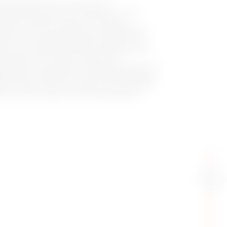
odenmontage) und I-ON EVO WALL
ignen sich dank der Integration mit der
LL NET-Plattform ideal zum Laden im
gnen sich auch perfekt für nicht-öffentliche
viele OCPP-kompatible eMSPs Backends. Sie
sicher und wetterbeständig und verfügen über
s Design, das sich gut in städtische
einfügt. Das grafische Farbdisplay bietet eine
fläche und verbessert so das Benutzererlebnis.
N-Grafiken oder auf Anfrage mit individuellen
sen sich somit jedem Stil und Branding an.