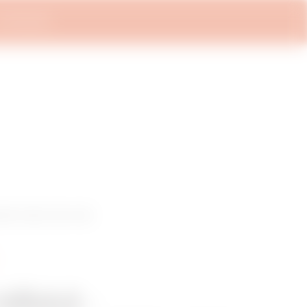
DE | DE
ad-Bereich
Mein Gewiss
Anwendungen
Services und Support
HALTERUNG
CHUTZ+ MCB + RCD - MID
SÄULE -