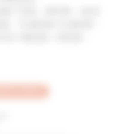
 T2S - RFID - S/C
LAN - 7,4KW+7,4KW -
Z+ MCB + RCD -
blatt herunterladen
EVO