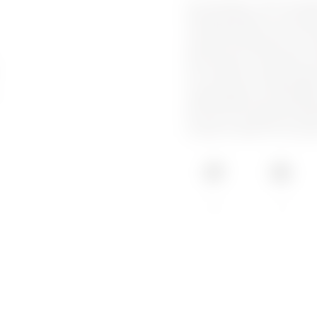
Die Lösungen I-ON EVO (B
(Wandmontage) von JOINON e
myJOINON-App und der SMA
Unternehmensbereich. Sie ei
Bereiche und unterstützen 
sind stoßfest, vandalismus
ein innovatives sechseckige
Umgebungen und Parkplätze 
übersichtliche Benutzerober
Sie sind mit Standard-JOINO
Grafiken erhältlich und pas
IP55
IK11