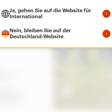
Ja, gehen Sie auf die Website für
International
Nein, bleiben Sie auf der
Deutschland-Website
che
usehen und
kunft.
tegraler
sphilosophie.
en Respekt vor
ssourcen.